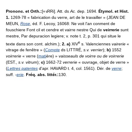
Prononc. et Orth.:
[
RRi]. Att. ds
Ac.
dep. 1694.
Étymol. et Hist.
1.
1269-78 « fabrication du verre, art de le travailler » (JEAN DE
MEUN,
Rose
, éd. F. Lecoy, 16068: Ne voit l'an conment de
fouschiere Font cil et cendre et vairre nestre Qui de
veirrerie
sunt
mestre, Par depuracion legiere; v. note t. 2, p. 301 qui situe le
e
texte dans son cont. alchim.);
2. a)
XIV
s. Valenciennes
vairerie
«
vitrage de fenêtre » (
Compte
ds LITTRÉ,
s.v. verrier
);
b)
1552
voirrerie
« verre (
mati
ère) »
vaisseauls de voirre ou de voirrerie
(EST.,
s.v. vitrum
);
c)
1662-72
verrerie
« ouvrage, objet de verre »
(
Lettres patentes
d'apr. HAVARD t. 4, col. 1561). Dér. de
verre
;
suff.
-
erie
.
Fréq. abs. littér.:
130.