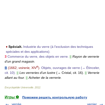
♦
Spécialt.
Industrie du verre (à l'exclusion des techniques
spéciales et des applications).
3
Commerce du verre, des objets en verre.
||
Rayon de verrerie
d'un grand magasin.
e
B
(1662;
voirerie,
XIV
).
Objets, ouvrages de verre (→ Étinceler,
cit. 10).
||
Les verreries d'un lustre
(→ Cristal, cit. 16).
||
Verrerie
allant au four.
||
Acheter de la verrerie.
Encyclopédie Universelle
.
2012
.
Игры ⚽
Поможем решить контрольную работу
verrée
verrier