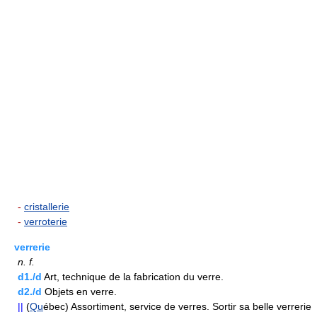
-
cristallerie
-
verroterie
verrerie
n.
f.
d1./d
Art, technique de la fabrication du verre.
d2./d
Objets en verre.
||
(
Qu
ébec) Assortiment, service de verres. Sortir sa belle verrerie