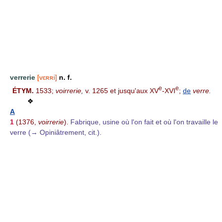
verrerie
[vɛʀʀi]
n. f.
e
e
ÉTYM.
1533;
voirrerie,
v. 1265 et jusqu'aux XV
-XVI
;
de
verre.
❖
A
1
(1376,
voirrerie
).
Fabrique, usine où l'on fait et où l'on travaille le
verre (→ Opiniâtrement, cit.).