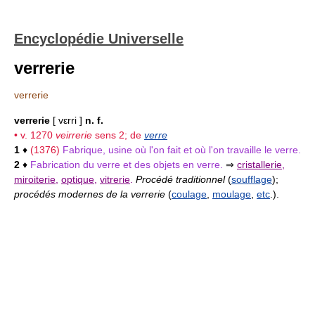
Encyclopédie Universelle
verrerie
verrerie
verrerie
[ vɛrri ]
n. f.
• v. 1270
veirrerie
sens 2; de
verre
1
♦
(1376)
Fabrique, usine où l'on fait et où l'on travaille le verre.
2
♦
Fabrication du verre et des objets en verre.
⇒
cristallerie
,
miroiterie
,
optique
,
vitrerie
.
Procédé traditionnel
(
soufflage
);
procédés modernes de la verrerie
(
coulage
,
moulage
,
etc
.).