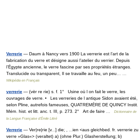
Verrerie
— Daum à Nancy vers 1900 La verrerie est l’art de la
fabrication du verre et désigne aussi l’atelier du verrier. Depuis
l’Égypte ancienne, le verre fascine par ses propriétés étranges.
Translucide ou transparent, Il se travaille au feu, un peu… …
Wikipédia en Français
verrerie
— (vèr re rie) s. f. 1° Usine où l on fait le verre, les
ouvrages de verre. • Les verreries de l antique Sidon avaient été,
selon Pline, autrefois fameuses, QUATREMÈRE DE QUINCY Instit.
Mém. hist. et litt. anc. t. III, p. 273. 2° Art de faire …
Dictionnaire de
la Langue Française d'Émile Littré
Verrerie
— Ver|re|rie [v...] die; , ...ien <aus gleichbed. fr. verrerie zu
verre »Glas«> (veraltet) a) (ohne Plur.) Glasherstellung; b)