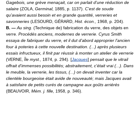
Gagebois, une grève menaçait, car on parlait d'une réduction de
salaire
(ZOLA,
Germinal,
1885, p. 1137).
C'est de soude
qu'avaient aussi besoin et en grande quantité, verreries et
savonneries
(LESOURD, GÉRARD,
Hist. écon.,
1968, p. 204).
B. —
Au sing.
(Technique de) fabrication du verre, des objets en
verre.
Procédés anciens, modernes de verrerie.
Cyrus Smith
essaya de fabriquer du verre, et il dut d'abord approprier l'ancien
four à poteries à cette nouvelle destination. (...) après plusieurs
essais infructueux, il finit par réussir à monter un atelier de verrerie
(VERNE,
Île myst.,
1874, p. 294). [
Jacques
]
pensait que le vitrail
offrait d'immenses possibilités; abstraitement, c'était vrai (...). Dans
le meuble, la verrerie, les tissus, (...) on devait inventer car la
clientèle bourgeoise était avide de nouveauté; mais Jacques avait
à satisfaire de petits curés de campagne aux goûts arriérés
(BEAUVOIR,
Mém. j. fille,
1958, p. 346).