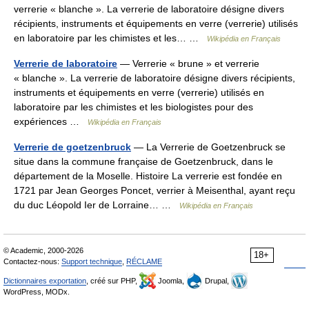
verrerie « blanche ». La verrerie de laboratoire désigne divers
récipients, instruments et équipements en verre (verrerie) utilisés
en laboratoire par les chimistes et les… …
Wikipédia en Français
Verrerie de laboratoire
— Verrerie « brune » et verrerie
« blanche ». La verrerie de laboratoire désigne divers récipients,
instruments et équipements en verre (verrerie) utilisés en
laboratoire par les chimistes et les biologistes pour des
expériences …
Wikipédia en Français
Verrerie de goetzenbruck
— La Verrerie de Goetzenbruck se
situe dans la commune française de Goetzenbruck, dans le
département de la Moselle. Histoire La verrerie est fondée en
1721 par Jean Georges Poncet, verrier à Meisenthal, ayant reçu
du duc Léopold Ier de Lorraine… …
Wikipédia en Français
© Academic, 2000-2026
18+
Contactez-nous:
Support technique
,
RÉCLAME
Dictionnaires exportation
, créé sur PHP,
Joomla,
Drupal,
WordPress, MODx.