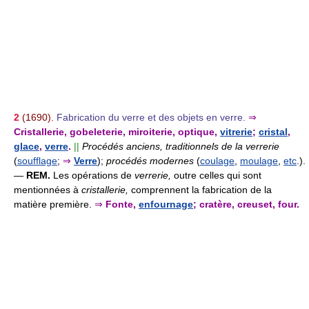
2
(1690).
Fabrication du verre et des objets en verre.
⇒
Cristallerie, gobeleterie, miroiterie, optique,
vitrerie
;
cristal
,
glace
,
verre
.
||
Procédés anciens, traditionnels de la verrerie
(
soufflage
;
⇒
Verre
);
procédés modernes
(
coulage
,
moulage
,
etc
.).
—
REM.
Les opérations de
verrerie,
outre celles qui sont
mentionnées à
cristallerie,
comprennent la fabrication de la
matière première.
⇒
Fonte,
enfournage
; cratère, creuset, four.