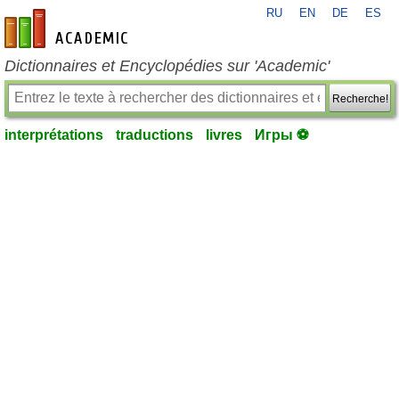
RU
EN
DE
ES
fr-academic.com
Dictionnaires et Encyclopédies sur 'Academic'
Recherche!
interprétations
traductions
livres
Игры ⚽